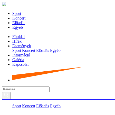
Sport
Koncert
Előadás
Egyéb
Főoldal
Hírek
Események
Sport
Koncert
Előadás
Egyéb
Információ
Galéria
Kapcsolat
Sport
Koncert
Előadás
Egyéb